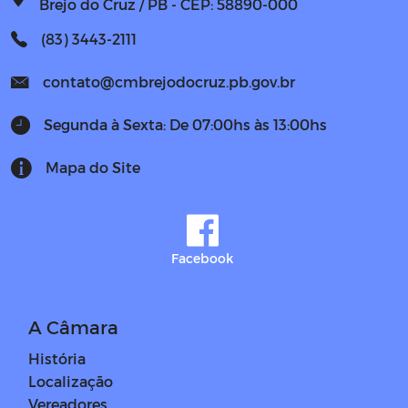
Brejo do Cruz / PB - CEP: 58890-000
(83) 3443-2111
contato@cmbrejodocruz.pb.gov.br
Segunda à Sexta: De 07:00hs às 13:00hs
Mapa do Site
Facebook
A Câmara
História
Localização
Vereadores