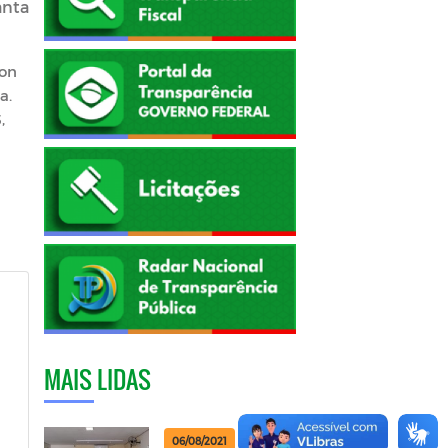
anta
son
a.
,
MAIS LIDAS
06/08/2021