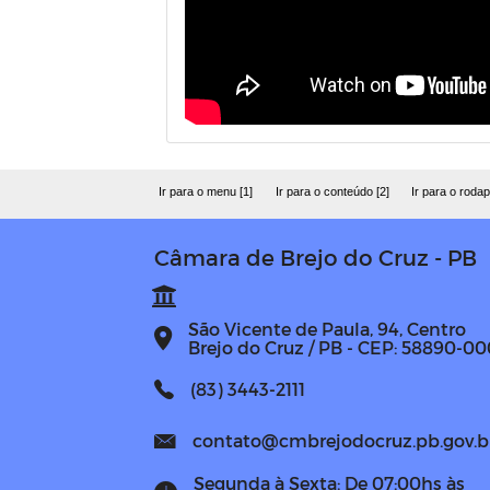
Ir para o menu [1]
Ir para o conteúdo [2]
Ir para o rodap
Câmara de Brejo do Cruz - PB
São Vicente de Paula, 94, Centro
Brejo do Cruz / PB - CEP: 58890-00
(83) 3443-2111
contato@cmbrejodocruz.pb.gov.b
Segunda à Sexta: De 07:00hs às