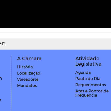
é [3]
A Câmara
Atividade
Legislativa
História
Agenda
Localização
Pauta do Dia
0
Vereadores
Requerimentos
Mandatos
Atas e Pontos de
Frequência
r