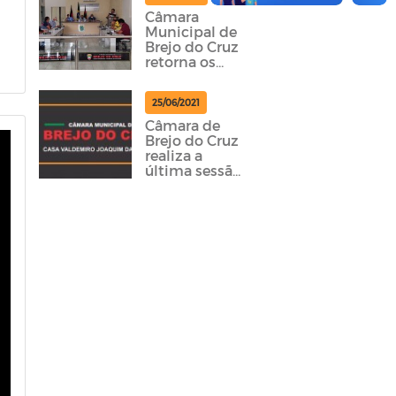
Câmara
Municipal de
Brejo do Cruz
retorna os
trabalhos
legislativos.
25/06/2021
Câmara de
Brejo do Cruz
realiza a
última sessão
do semestre
em 2021.