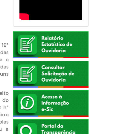
 19ª
 das
ra o
 das
guns
eito
a do
s nº
irro
olas
ou a