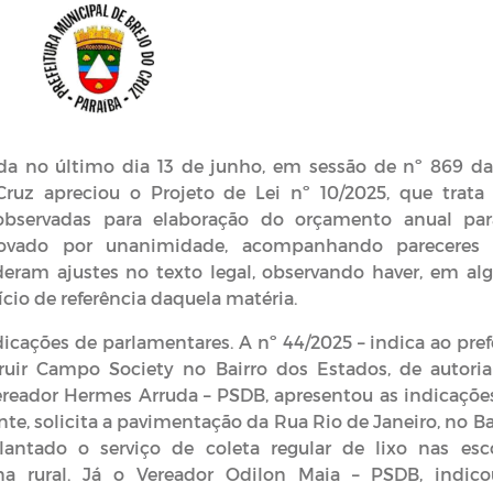
ada no último dia 13 de junho, em sessão de nº 869 da
Cruz apreciou o Projeto de Lei nº 10/2025, que trata
 observadas para elaboração do orçamento anual pa
provado por unanimidade, acompanhando pareceres
ram ajustes no texto legal, observando haver, em al
ício de referência daquela matéria.
ações de parlamentares. A nº 44/2025 – indica ao pref
uir Campo Society no Bairro dos Estados, de autori
Vereador Hermes Arruda – PSDB, apresentou as indicaçõe
te, solicita a pavimentação da Rua Rio de Janeiro, no Ba
antado o serviço de coleta regular de lixo nas esc
a rural. Já o Vereador Odilon Maia – PSDB, indic