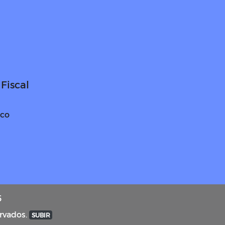
Fiscal
ico
5
ervados.
SUBIR