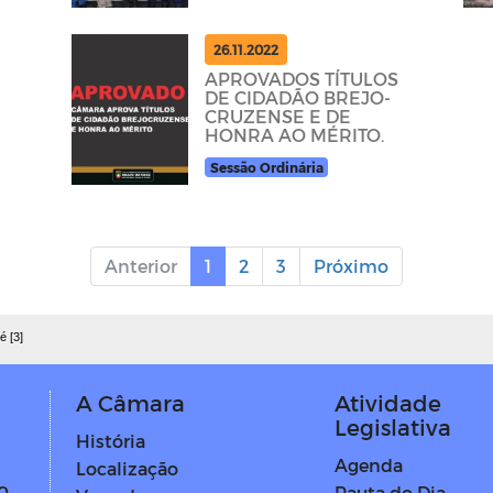
PAGAMENTO DOS
PRECATÓRIOS DO
FUNDEF
26.11.2022
APROVADOS TÍTULOS
DE CIDADÃO BREJO-
CRUZENSE E DE
HONRA AO MÉRITO.
Sessão Ordinária
Anterior
1
2
3
Próximo
é [3]
A Câmara
Atividade
Legislativa
História
Agenda
Localização
Pauta do Dia
0