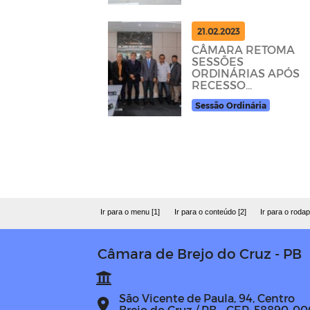
21.02.2023
CÂMARA RETOMA
SESSÕES
ORDINÁRIAS APÓS
RECESSO
PARLAMENTAR
Sessão Ordinária
Ir para o menu [1]
Ir para o conteúdo [2]
Ir para o rodap
Câmara de Brejo do Cruz - PB
São Vicente de Paula, 94, Centro
Brejo do Cruz / PB - CEP: 58890-00