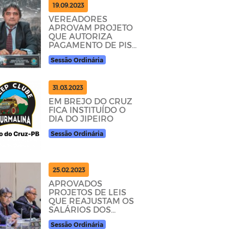
19.09.2023
VEREADORES
APROVAM PROJETO
QUE AUTORIZA
PAGAMENTO DE PISO
DA ENFERMAGEM
Sessão Ordinária
31.03.2023
EM BREJO DO CRUZ
FICA INSTITUÍDO O
DIA DO JIPEIRO
Sessão Ordinária
25.02.2023
APROVADOS
PROJETOS DE LEIS
QUE REAJUSTAM OS
SALÁRIOS DOS
PROFISSIONAIS DO
Sessão Ordinária
MAGISTÉRIO E DOS