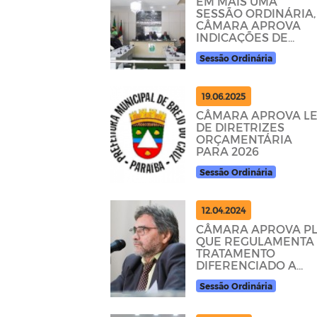
EM MAIS UMA
SESSÃO ORDINÁRIA,
CÂMARA APROVA
INDICAÇÕES DE
PARLAMENTARES
Sessão Ordinária
19.06.2025
CÂMARA APROVA LE
DE DIRETRIZES
ORÇAMENTÁRIA
PARA 2026
Sessão Ordinária
12.04.2024
CÂMARA APROVA P
QUE REGULAMENTA
TRATAMENTO
DIFERENCIADO A
MICROEMPRESAS E
Sessão Ordinária
MEI’s EM
PROCEDIMENTOS
LICITATÓRI