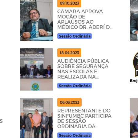
09.10.2023
CÂMARA APROVA
MOÇÃO DE
APLAUSOS AO
MÉDICO DR. ADERÍ DE
SOUSA FILHO
Sessão Ordinária
18.04.2023
AUDIÊNCIA PÚBLICA
E
SOBRE SEGURANÇA
A
NAS ESCOLAS É
REALIZADA NA
CÂMARA DE BREJO
Sessão Ordinária
DO CRUZ
06.03.2023
REPRESENTANTE DO
SINFUMBC PARTICIPA
S
DE SESSÃO
ORDINÁRIA DA
CÂMARA E
Sessão Ordinária
AGRADECE PELO