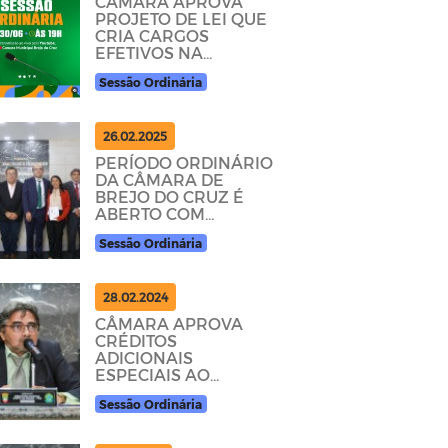
CÂMARA APROVA
PROJETO DE LEI QUE
CRIA CARGOS
EFETIVOS NA
ESTRUTURA
Sessão Ordinária
ADMINISTRATIVA
26.02.2025
PERÍODO ORDINÁRIO
DA CÂMARA DE
BREJO DO CRUZ É
ABERTO COM
PARTICIPAÇÃO DO
Sessão Ordinária
PREFEITO MUNICIPAL
28.02.2024
CÂMARA APROVA
CRÉDITOS
ADICIONAIS
ESPECIAIS AO
ORÇAMENTO
Sessão Ordinária
MUNICIPAL DE 2024