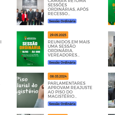
CÂMARA RETOMA
SESSÕES
ORDINÁRIAS, APÓS
RECESSO
PARLAMENTAR.
Sessão Ordinária
29.05.2025
I
REUNIDOS EM MAIS
UMA SESSÃO
ORDINÁRIA,
VEREADORES
APROVAM LEI QUE
Sessão Ordinária
REGULAMENTA O
PAGAMENTO DE
INCENTIVO À
PROFISSIONAIS D
08.03.2024
L
PARLAMENTARES
APROVAM REAJUSTE
AO PISO DO
MAGISTÉRIO
MUNICIPAL
Sessão Ordinária