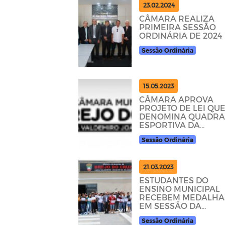
23.02.2024
CÂMARA REALIZA
PRIMEIRA SESSÃO
ORDINÁRIA DE 2024
Sessão Ordinária
15.05.2023
CÂMARA APROVA
PROJETO DE LEI QU
DENOMINA QUADR
ESPORTIVA DA
COMUNIDADE DO
Sessão Ordinária
RIACHO DO JARDIM
21.03.2023
ESTUDANTES DO
ENSINO MUNICIPAL
RECEBEM MEDALHA
EM SESSÃO DA
CÂMARA
Sessão Ordinária