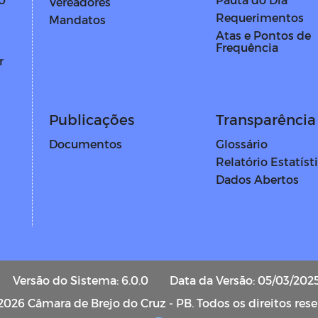
Vereadores
Requerimentos
Mandatos
Atas e Pontos de
Frequência
r
Publicações
Transparência 
Documentos
Glossário
Relatório Estatíst
Dados Abertos
Versão do Sistema: 6.0.0
Data da Versão: 05/03/202
2026 Câmara de Brejo do Cruz - PB. Todos os direitos res