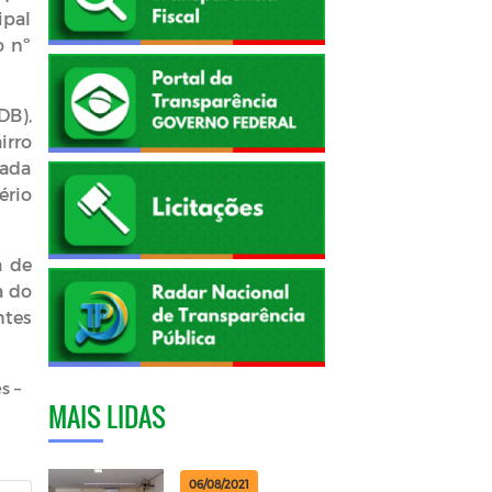
ipal
o nº
DB),
irro
vada
ério
a de
a do
ntes
s –
MAIS LIDAS
06/08/2021