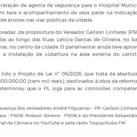
ntratação de agente de segurança para o Hospital Munic
bém teve o acompanhamento de seus pares na Indicaçã
 de árvores nas vias públicas da cidade.
vadas, de propositura do Vereador Geilson Linhares (PS
s ao longo das Ruas Letícia Dantas de Oliveira, no ba
iras, no centro da cidade. O parlamentar ainda teve apro
o a instalação de cobertura na área externa do cemit
i lido o Projeto de Lei nº 06/2026, que trata da abertur
100.000,00 (cem mil reais), destinados à obra de reform
determinou que o PL siga para as comissões compete
esença dos Vereadores André Filgueiras – PP, Geilson Linhare
a – PSDB, Robson Silveira - PSDB e do Presidente Sebastião
anal da Câmara no YouTube e pela rádio Taquarituba FM.