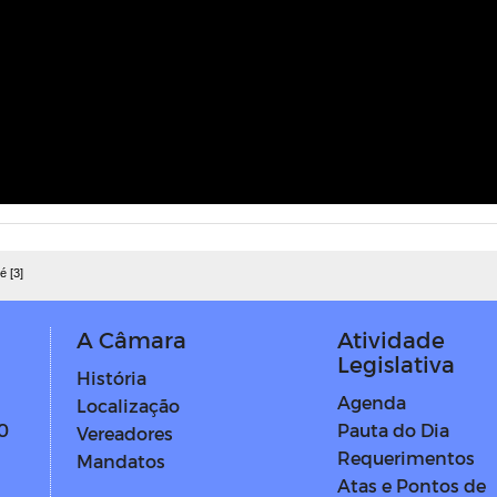
é [3]
A Câmara
Atividade
Legislativa
História
Agenda
Localização
Pauta do Dia
0
Vereadores
Requerimentos
Mandatos
Atas e Pontos de