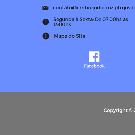
contato@cmbrejodocruz.pb.gov.b
Segunda à Sexta: De 07:00hs às
13:00hs
Mapa do Site
Facebook
Copyright © 