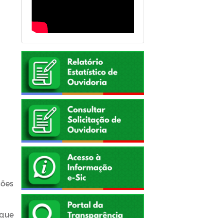
ções
 que