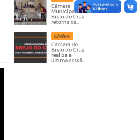
Câmara
Municipal de
Brejo do Cruz
retorna os
trabalhos
legislativos.
25/06/2021
Câmara de
Brejo do Cruz
realiza a
última sessão
do semestre
em 2021.