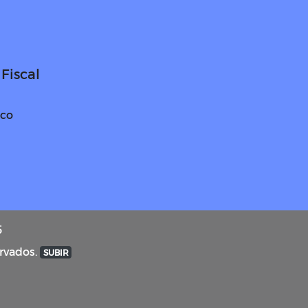
Fiscal
ico
5
ervados.
SUBIR