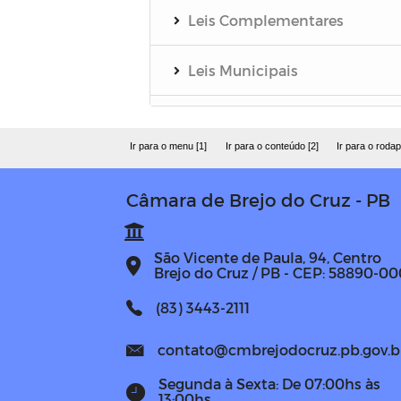
Leis Complementares
Leis Municipais
Regimento Interno
Ir para o menu [1]
Ir para o conteúdo [2]
Ir para o rodap
Plano de Cargos e Carreiras
Câmara de Brejo do Cruz - PB
Decreto Legislativo
São Vicente de Paula, 94, Centro
Resolução
Brejo do Cruz / PB - CEP: 58890-00
(83) 3443-2111
PLANO DE CARGOS,
CARREIRA E SALÁRIO DA
contato@cmbrejodocruz.pb.gov.b
CÂMARA MUNICIPAL
Segunda à Sexta: De 07:00hs às
13:00hs