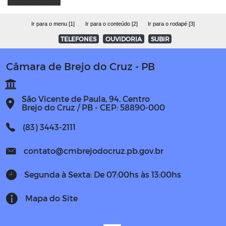
Ir para o menu [1]
Ir para o conteúdo [2]
Ir para o rodapé [3]
TELEFONES
OUVIDORIA
SUBIR
Câmara de Brejo do Cruz - PB
São Vicente de Paula, 94, Centro
Brejo do Cruz / PB - CEP: 58890-000
(83) 3443-2111
contato@cmbrejodocruz.pb.gov.br
Segunda à Sexta: De 07:00hs às 13:00hs
Mapa do Site