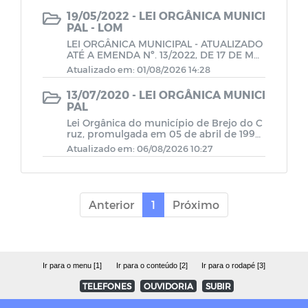
Leis Municipais
19/05/2022 - LEI ORGÂNICA MUNICI
PAL - LOM
LEI ORGÂNICA MUNICIPAL - ATUALIZADO
Regimento Interno
ATÉ A EMENDA Nº. 13/2022, DE 17 DE MAI
O DE 2022
Atualizado em: 01/08/2026 14:28
Plano de Cargos e Carreiras
13/07/2020 - LEI ORGÂNICA MUNICI
PAL
Lei Orgânica do município de Brejo do C
Decreto Legislativo
ruz, promulgada em 05 de abril de 1990.
Atualizada até a Emenda nº. 12/2017.Text
Atualizado em: 06/08/2026 10:27
o original publicado no Diário Oficial do
Resolução
Estado em 22 de dezembro de 1990.
PLANO DE CARGOS, CARREIRA E
Anterior
1
Próximo
SALÁRIO DA CÂMARA MUNICIPAL
Leis Orgânicas
Ir para o menu [1]
Ir para o conteúdo [2]
Ir para o rodapé [3]
TELEFONES
OUVIDORIA
SUBIR
AUTÓGRAFOS 2026