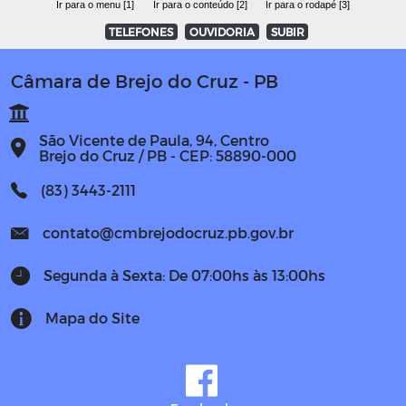
Ir para o menu [1]
Ir para o conteúdo [2]
Ir para o rodapé [3]
TELEFONES
OUVIDORIA
SUBIR
Câmara de Brejo do Cruz - PB
São Vicente de Paula, 94, Centro
Brejo do Cruz / PB - CEP: 58890-000
(83) 3443-2111
contato@cmbrejodocruz.pb.gov.br
Segunda à Sexta: De 07:00hs às 13:00hs
Mapa do Site