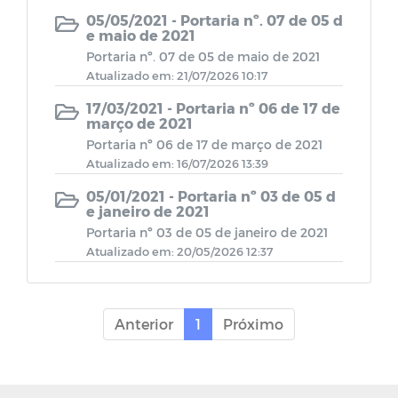
Leis Municipais
05/05/2021 - Portaria nº. 07 de 05 d
e maio de 2021
Portaria nº. 07 de 05 de maio de 2021
Regimento Interno
Atualizado em: 21/07/2026 10:17
17/03/2021 - Portaria nº 06 de 17 de
Plano de Cargos e Carreiras
março de 2021
Portaria nº 06 de 17 de março de 2021
Decreto Legislativo
Atualizado em: 16/07/2026 13:39
05/01/2021 - Portaria nº 03 de 05 d
Resolução
e janeiro de 2021
Portaria nº 03 de 05 de janeiro de 2021
Atualizado em: 20/05/2026 12:37
PLANO DE CARGOS, CARREIRA E
SALÁRIO DA CÂMARA MUNICIPAL
Anterior
1
Próximo
Leis Orgânicas
AUTÓGRAFOS 2026