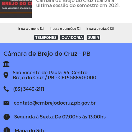
Câmara de Brejo do Cruz realiza a
última sessão do semestre em 2021.
Ir para o menu [1]
Ir para o conteúdo [2]
Ir para o rodapé [3]
TELEFONES
OUVIDORIA
SUBIR
Câmara de Brejo do Cruz - PB
São Vicente de Paula, 94, Centro
Brejo do Cruz / PB - CEP: 58890-000
(83) 3443-2111
contato@cmbrejodocruz.pb.gov.br
Segunda à Sexta: De 07:00hs às 13:00hs
Mapa do Site