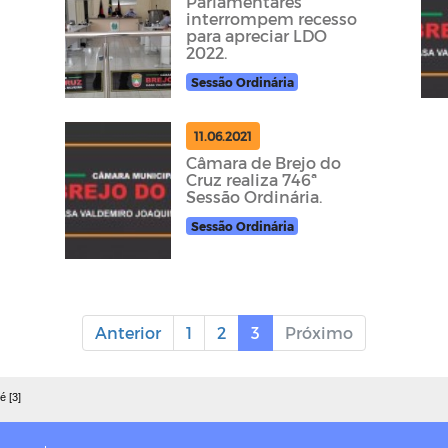
Parlamentares
interrompem recesso
para apreciar LDO
2022.
Sessão Ordinária
11.06.2021
a
Câmara de Brejo do
Cruz realiza 746ª
Sessão Ordinária.
Sessão Ordinária
Anterior
1
2
3
Próximo
é [3]