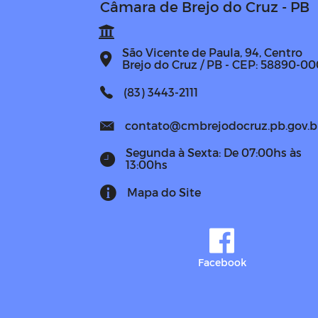
Câmara de Brejo do Cruz - PB
São Vicente de Paula, 94, Centro
Brejo do Cruz / PB - CEP: 58890-00
(83) 3443-2111
contato@cmbrejodocruz.pb.gov.b
Segunda à Sexta: De 07:00hs às
13:00hs
Mapa do Site
Facebook