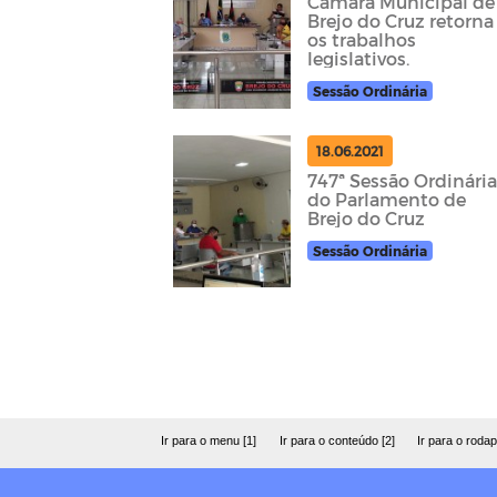
Câmara Municipal de
Brejo do Cruz retorna
os trabalhos
legislativos.
Sessão Ordinária
18.06.2021
747ª Sessão Ordinári
do Parlamento de
Brejo do Cruz
Sessão Ordinária
Ir para o menu [1]
Ir para o conteúdo [2]
Ir para o rodap