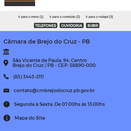
Ir para o menu [1]
Ir para o conteúdo [2]
Ir para o rodapé [3]
TELEFONES
OUVIDORIA
SUBIR
Câmara de Brejo do Cruz - PB
São Vicente de Paula, 94, Centro
Brejo do Cruz / PB - CEP: 58890-000
(83) 3443-2111
contato@cmbrejodocruz.pb.gov.br
Segunda à Sexta: De 07:00hs às 13:00hs
Mapa do Site